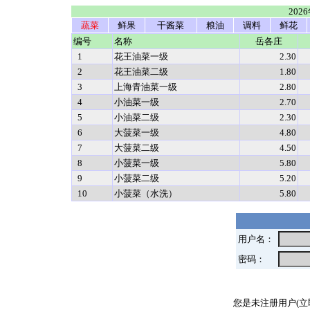
202
蔬菜
鲜果
干酱菜
粮油
调料
鲜花
编号
名称
岳各庄
1
花王油菜一级
2.30
2
花王油菜二级
1.80
3
上海青油菜一级
2.80
4
小油菜一级
2.70
5
小油菜二级
2.30
6
大菠菜一级
4.80
7
大菠菜二级
4.50
8
小菠菜一级
5.80
9
小菠菜二级
5.20
10
小菠菜（水洗）
5.80
用户名：
密码：
您是未注册用户(立