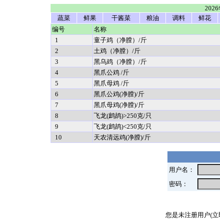
202
蔬菜
鲜果
干酱菜
粮油
调料
鲜花
编号
名称
1
童子鸡（净膛）/斤
2
土鸡（净膛）/斤
3
黑乌鸡（净膛）/斤
4
黑爪公鸡 /斤
5
黑爪母鸡 /斤
6
黑爪公鸡(净膛)/斤
7
黑爪母鸡(净膛)/斤
8
飞龙(鹧鸪)>250克/只
9
飞龙(鹧鸪)<250克/只
10
天农清远鸡(净膛)/斤
用户名：
密码：
您是未注册用户(立