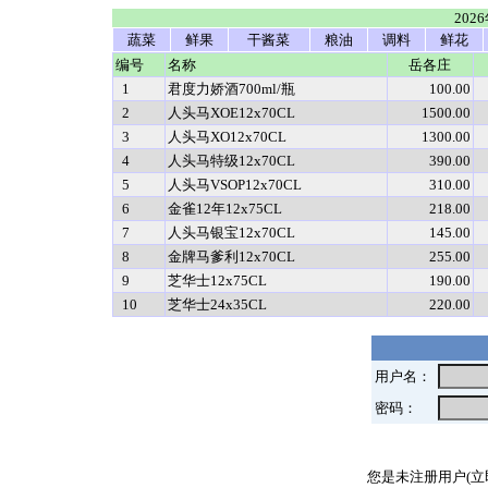
202
蔬菜
鲜果
干酱菜
粮油
调料
鲜花
编号
名称
岳各庄
1
君度力娇酒700ml/瓶
100.00
2
人头马XOE12x70CL
1500.00
3
人头马XO12x70CL
1300.00
4
人头马特级12x70CL
390.00
5
人头马VSOP12x70CL
310.00
6
金雀12年12x75CL
218.00
7
人头马银宝12x70CL
145.00
8
金牌马爹利12x70CL
255.00
9
芝华士12x75CL
190.00
10
芝华士24x35CL
220.00
用户名：
密码：
您是未注册用户(立