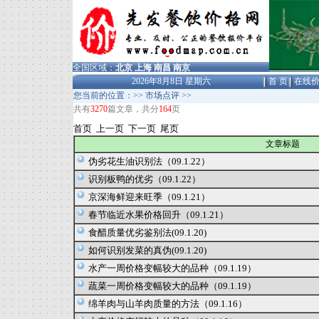
全国区域：
北京
上海
南昌
南京
2026年8月8日 星期六
首 页
在线
您当前的位置：>> 市场点评 >>
共有
3270
篇文章，共分
164
页
首页
上一页
下一页
尾页
文章标题
伪劣花生油识别法（09.1.22）
识别板鸭的优劣（09.1.22）
京深海鲜迎来旺季（09.1.21）
春节临近水果价格回升（09.1.21）
食醋质量优劣鉴别法(09.1.20)
如何识别发菜的真伪(09.1.20)
水产一周价格变幅较大的品种（09.1.19）
蔬菜一周价格变幅较大的品种（09.1.19）
绵羊肉与山羊肉质量的方法（09.1.16）